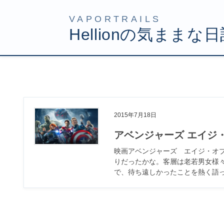
コ
ナ
HOME
2015年7月
ン
ビ
テ
ゲ
ン
ー
ツ
シ
2015年7月18日
へ
ョ
ス
ン
アベンジャーズ エイジ
キ
に
映画アベンジャーズ エイジ・オ
ッ
移
りだったかな。客層は老若男女様
で、待ち遠しかったことを熱く語っ 
プ
動